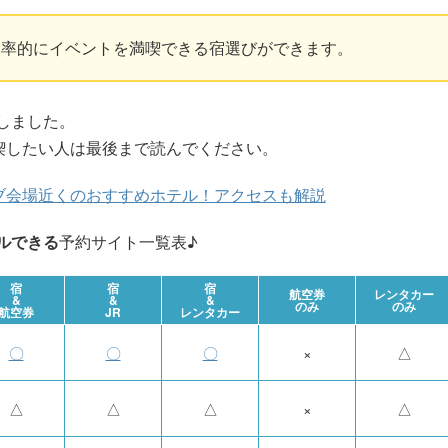
効率的にイベントを満喫できる宿選びができます。
しました。
喫したい人は最後まで読んでください。
ブ会場近くのおすすめホテル！アクセスも解説
ルできる
予約サイト一覧表♪
宿
宿
宿
航空券
レンタカー
&
&
&
のみ
のみ
航空券
JR
レンタカー
〇
〇
〇
×
△
△
△
△
×
△