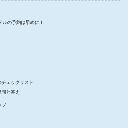
〇
×
×
×
△
〇
×
〇
〇
〇
テルの予約は早めに！
〇
×
×
×
△
×
〇
×
×
△
のチェックリスト
疑問と答え
ップ