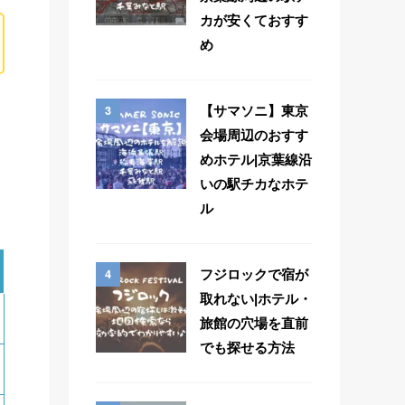
カが安くておすす
め
3
【サマソニ】東京
会場周辺のおすす
めホテル|京葉線沿
いの駅チカなホテ
ル
4
フジロックで宿が
取れない|ホテル・
旅館の穴場を直前
でも探せる方法