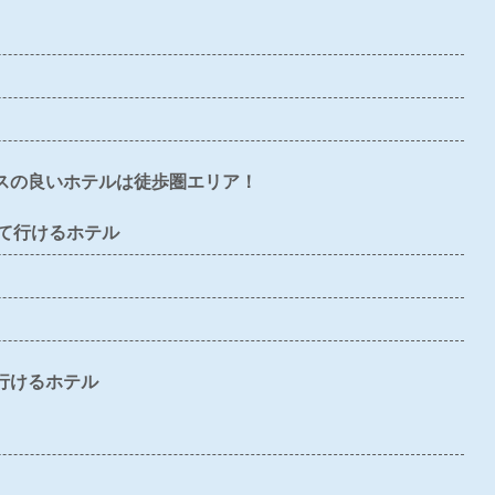
〇
〇
〇
×
〇
×
×
×
×
×
〇
〇
×
×
×
スの良いホテルは徒歩圏エリア！
×
〇
×
×
×
て行けるホテル
×
×
×
×
×
〇
×
〇
〇
〇
行けるホテル
〇
〇
〇
〇
〇
〇
×
〇
〇
〇