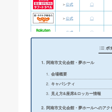
＞
公式
〇
＞
公式
〇
＞
公式
〇
＞
公式
〇
ポ
＞
公式
〇
阿南市文化会館・夢ホール
＞
公式
〇
会場概要
キャパシティ
＞
公式
〇
見え方&座席&ロッカー情報
＞
公式
〇
阿南市文化会館・夢ホールへのアク