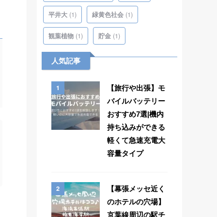
(1)
(1)
平井大
緑黄色社会
(1)
(1)
観葉植物
貯金
人気記事
1
【旅行や出張】モ
バイルバッテリー
おすすめ7選|機内
持ち込みができる
軽くて急速充電大
容量タイプ
2
【幕張メッセ近く
のホテルの穴場】
京葉線周辺の駅チ