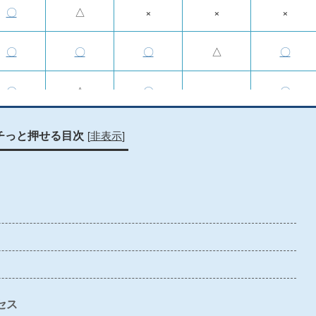
〇
△
×
×
×
〇
〇
〇
△
〇
〇
△
〇
×
〇
〇
×
〇
〇
〇
[
非表示
]
チっと押せる目次
〇
×
〇
〇
〇
×
×
×
×
×
〇
〇
〇
△
〇
×
×
×
×
×
セス