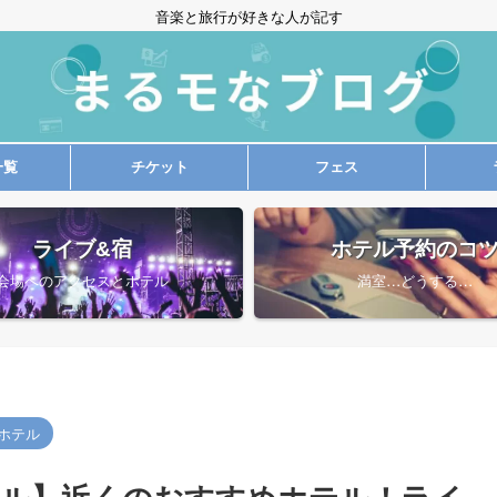
音楽と旅行が好きな人が記す
一覧
チケット
フェス
ライブ&宿
ホテル予約のコ
会場へのアクセスとホテル
満室…どうする…
ホテル