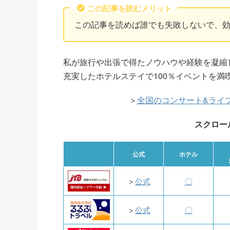
この記事を読むメリット
この記事を読めば誰でも失敗しないで、
私が旅行や出張で得たノウハウや経験を凝縮
充実したホテルステイで100％イベントを満
＞
全国のコンサート&ライ
スクロー
公式
ホテル
＞
公式
〇
＞
公式
〇