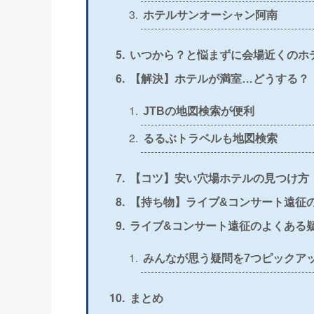
＞
公式
×
ホテルサンオーシャン阿南
＞
公式
〇
いつから？と悩まずに会場近くのホ
【解決】ホテルが満室…どうする？
＞
公式
×
JTBの地図検索が便利
＞
公式
〇
るるぶトラベルも地図検索
【コツ】安い穴場ホテルの見つけ方
【持ち物】ライブ&コンサート遠征
ライブ&コンサート遠征のよくある
みんなが思う疑問を7つピックア
まとめ