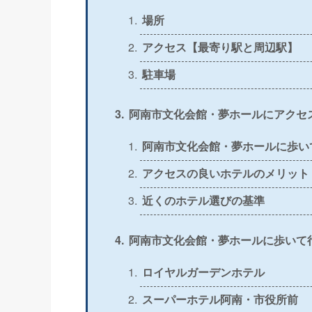
＞
公式
〇
場所
アクセス【最寄り駅と周辺駅】
＞
公式
〇
駐車場
＞
公式
△
阿南市文化会館・夢ホールにアクセ
＞
公式
〇
阿南市文化会館・夢ホールに歩い
＞
公式
〇
アクセスの良いホテルのメリット
近くのホテル選びの基準
＞
公式
〇
阿南市文化会館・夢ホールに歩いて
＞
公式
〇
ロイヤルガーデンホテル
＞
公式
×
スーパーホテル阿南・市役所前