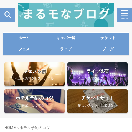
ホーム
キャパ一覧
チケット
フェス
ライブ
ブログ
フェス&宿
ライブ&宿
会場へのアクセスとホテル
会場へのアクセスとホテル
ホテル予約のコツ
チケットサイト
満室…どうする…
欲しいチケットは逃せない
HOME
>
ホテル予約のコツ