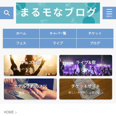
ホーム
キャパ一覧
チケット
フェス
ライブ
ブログ
フェス&宿
ライブ&宿
会場へのアクセスとホテル
会場へのアクセスとホテル
ホテル予約のコツ
チケットサイト
満室…どうする…
欲しいチケットは逃せない
HOME
>