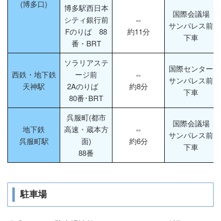
(博多口)
博多駅西日本
国際会議場
シティ銀行前
⇔
サンパレス前
Fのりば 88
約11分
下車
番・BRT
ソラリアステ
国際センター
西鉄・地下鉄
ージ前
⇔
サンパレス前
天神駅
2Aのりば
約8分
下車
80番･BRT
呉服町(都市
国際会議場
地下鉄
高速・蔵本方
⇔
サンパレス前
呉服町駅
面)
約6分
下車
88番
駐車場