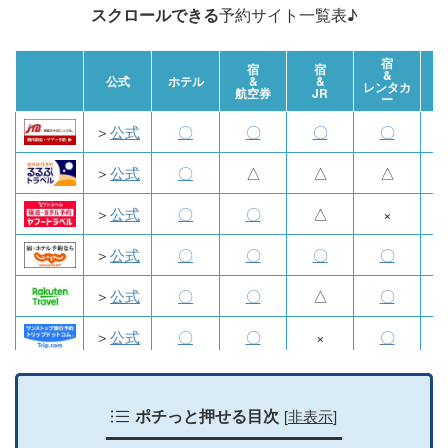
スクロールできる
予約サイト一覧表♪
宿
宿
宿
&
航
公式
ホテル
&
&
レンタカ
航空券
JR
ー
＞
公式
〇
〇
〇
〇
＞
公式
〇
△
△
△
＞
公式
〇
〇
△
×
＞
公式
〇
〇
〇
〇
＞
公式
〇
〇
△
〇
＞
公式
〇
〇
×
〇
＞
公式
〇
〇
×
〇
[
非表示
]
＞
公式
ポチっと押せる目次
〇
×
×
×