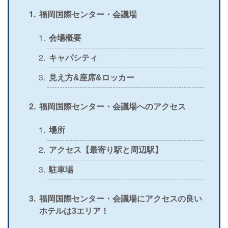
＞
公式
〇
〇
〇
〇
福岡国際センター・会議場
＞
公式
〇
×
×
×
会場概要
＞
公式
〇
〇
〇
〇
キャパシティ
＞
公式
〇
×
×
×
見え方&座席&ロッカー
＞
公式
△
〇
〇
×
福岡国際センター・会議場へのアクセス
＞
公式
〇
×
〇
×
＞
場所
公式
〇
×
×
×
アクセス【最寄り駅と周辺駅】
＞
公式
〇
〇
×
〇
駐車場
＞
公式
〇
〇
〇
〇
＞
公式
×
〇
×
〇
福岡国際センター・会議場にアクセスの良い
ホテルは3エリア！
＞
公式
×
〇
×
×