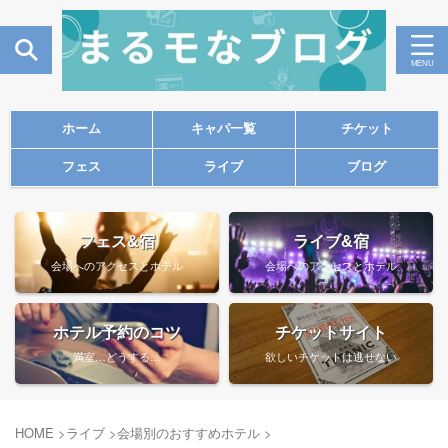
ホーム
キャパ一覧
チケット
フェス
ライブ
ブログ
フェス&宿
ライブ&宿
会場へのアクセスとホテル
会場へのアクセスとホテル
ホテル予約のコツ
チケットサイト
満室…どうする…
欲しいチケットは逃せない
HOME
>
ライブ
>
会場別のおすすめホテル
>