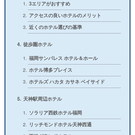
＞
3エリアがおすすめ
公式
〇
〇
×
〇
アクセスの良いホテルのメリット
＞
公式
×
〇
×
×
近くのホテル選びの基準
＞
公式
〇
×
〇
×
徒歩圏ホテル
福岡サンパレス ホテル＆ホール
ホテル博多プレイス
ホテルズ ハカタ カサネ ベイサイド
天神駅周辺ホテル
ソラリア西鉄ホテル福岡
リッチモンドホテル天神西通