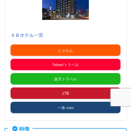
ＡＢホテル一宮
じゃらん
Yahoo!トラベル
楽天トラベル
JTB
一休.com
特徴