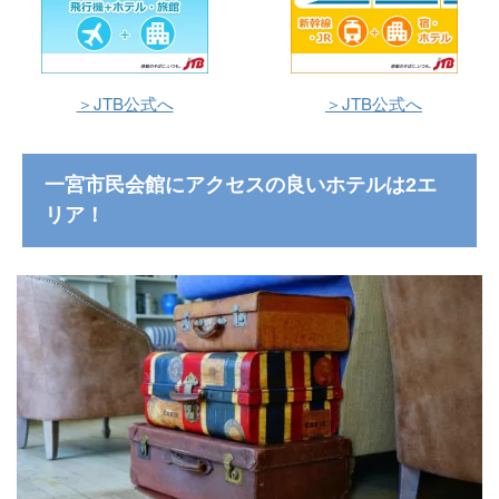
＞JTB公式へ
＞JTB公式へ
一宮市民会館にアクセスの良いホテルは2エ
リア！