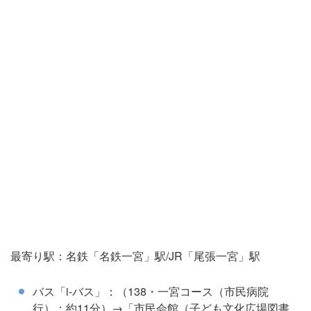
最寄り駅：名鉄「名鉄一宮」駅/JR「尾張一宮」駅
バス「i-バス」：（138・一宮コース（市民病院
行）：約11分）→「市民会館（子ども文化広場図書