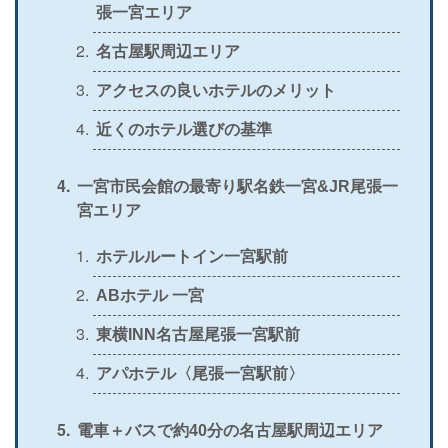
張一宮エリア
＞
公式
×
〇
×
×
名古屋駅周辺エリア
＞
公式
〇
×
〇
×
アクセスの良いホテルのメリット
近くのホテル選びの基準
一宮市民会館の最寄り駅名鉄一宮&JR尾張一
宮エリア
ホテルルートイン一宮駅前
ABホテル 一宮
東横INN名古屋尾張一宮駅前
アパホテル〈尾張一宮駅前〉
電車＋バスで約40分の名古屋駅周辺エリア