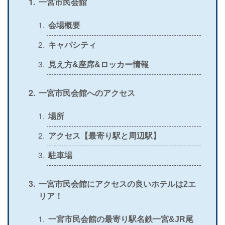
一宮市民会館
＞
公式
〇
×
×
×
会場概要
＞
公式
〇
〇
〇
〇
キャパシティ
＞
公式
〇
×
×
×
見え方&座席&ロッカー情報
＞
公式
△
〇
〇
×
一宮市民会館へのアクセス
＞
公式
〇
×
〇
×
＞
場所
公式
〇
×
×
×
アクセス【最寄り駅と周辺駅】
＞
公式
〇
〇
×
〇
駐車場
＞
公式
〇
〇
〇
〇
＞
公式
×
〇
×
〇
一宮市民会館にアクセスの良いホテルは2エ
リア！
＞
公式
×
〇
×
×
＞
一宮市民会館の最寄り駅名鉄一宮&JR尾
公式
〇
〇
×
〇