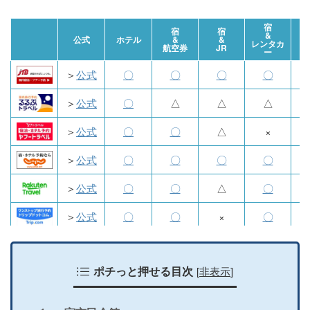
宿
宿
宿
&
航
公式
ホテル
&
&
レンタカ
航空券
JR
ー
＞
公式
〇
〇
〇
〇
＞
公式
〇
△
△
△
＞
公式
〇
〇
△
×
＞
公式
〇
〇
〇
〇
＞
公式
〇
〇
△
〇
＞
公式
〇
〇
×
〇
＞
公式
〇
〇
×
〇
[
非表示
]
＞
公式
ポチっと押せる目次
〇
×
×
×
＞
公式
〇
〇
〇
〇