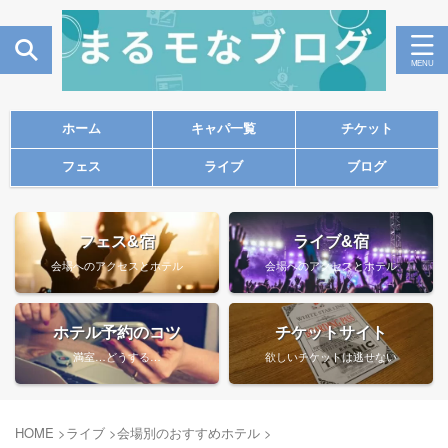
ホーム
キャパ一覧
チケット
フェス
ライブ
ブログ
フェス&宿
ライブ&宿
会場へのアクセスとホテル
会場へのアクセスとホテル
ホテル予約のコツ
チケットサイト
満室…どうする…
欲しいチケットは逃せない
HOME
>
ライブ
>
会場別のおすすめホテル
>