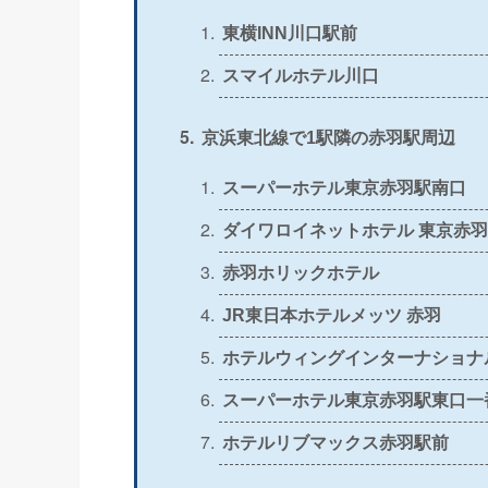
＞
公式
×
東横INN川口駅前
＞
公式
×
スマイルホテル川口
＞
公式
〇
京浜東北線で1駅隣の赤羽駅周辺
スーパーホテル東京赤羽駅南口
＞
公式
×
ダイワロイネットホテル 東京赤羽
＞
公式
〇
赤羽ホリックホテル
JR東日本ホテルメッツ 赤羽
ホテルウィングインターナショナ
スーパーホテル東京赤羽駅東口一
ホテルリブマックス赤羽駅前