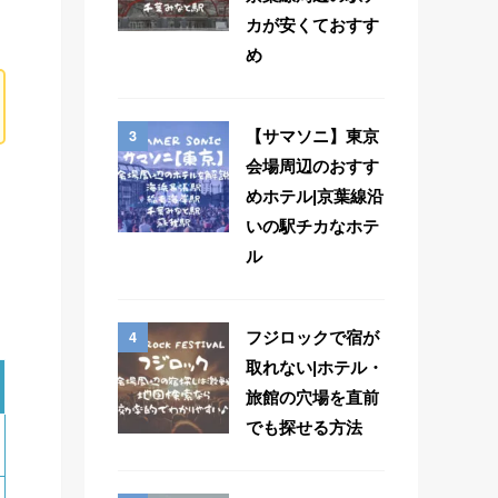
カが安くておすす
め
3
【サマソニ】東京
会場周辺のおすす
めホテル|京葉線沿
いの駅チカなホテ
ル
4
フジロックで宿が
取れない|ホテル・
旅館の穴場を直前
でも探せる方法