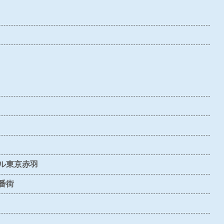
〇
×
〇
〇
〇
〇
×
×
×
△
〇
×
〇
〇
〇
〇
×
×
×
△
×
〇
×
×
△
ル東京赤羽
番街