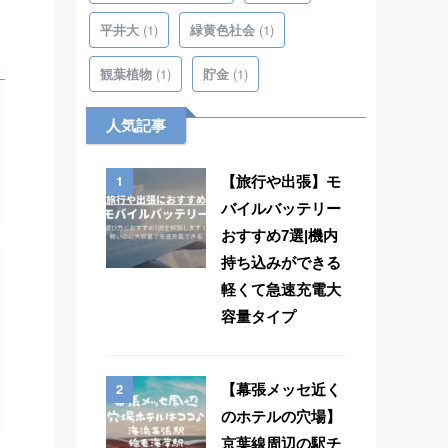
(1)
(1)
平井大
緑黄色社会
(1)
(1)
観葉植物
貯金
人気記事
1
【旅行や出張】モ
バイルバッテリー
おすすめ7選|機内
持ち込みができる
軽くて急速充電大
容量タイプ
2
【幕張メッセ近く
のホテルの穴場】
京葉線周辺の駅チ