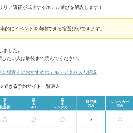
リリア遠征が成功するホテル選びを解説します！
効率的にイベントを満喫できる宿選びができます。
しました。
喫したい人は最後まで読んでください。
ブ会場近くのおすすめホテル！アクセスも解説
ルできる
予約サイト一覧表♪
宿
宿
宿
航空券
レンタカー
&
&
&
のみ
のみ
航空券
JR
レンタカー
〇
〇
〇
×
△