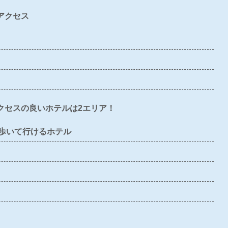
×
×
×
×
×
アクセス
〇
〇
〇
×
〇
×
×
×
×
×
〇
〇
×
×
×
クセスの良いホテルは2エリア！
×
〇
×
×
×
歩いて行けるホテル
×
×
×
×
×
〇
×
〇
〇
〇
〇
〇
〇
〇
〇