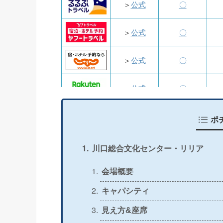
＞
公式
〇
＞
公式
〇
＞
公式
〇
＞
公式
〇
＞
公式
〇
ポ
＞
公式
〇
川口総合文化センター・リリア
＞
公式
〇
会場概要
キャパシティ
＞
公式
〇
見え方&座席