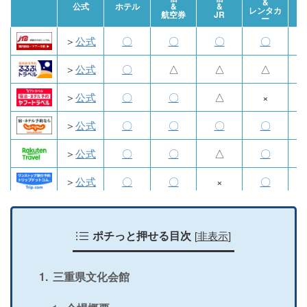
&
航
公式
ホテル
&
&
レンタカ
航空券
JR
ー
＞
公式
〇
〇
〇
〇
＞
公式
〇
△
△
△
＞
公式
〇
〇
△
×
＞
公式
〇
〇
〇
〇
＞
公式
〇
〇
△
〇
＞
公式
〇
〇
×
〇
＞
公式
〇
〇
×
〇
[
非表示
]
＞
公式
ポチっと押せる目次
〇
×
×
×
＞
公式
〇
〇
〇
〇
三重県文化会館
＞
公式
〇
×
×
×