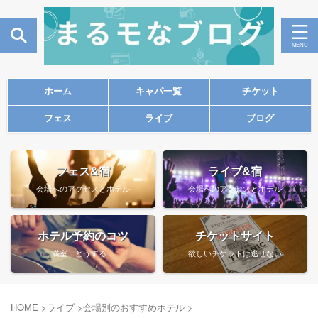
ホーム
キャパ一覧
チケット
フェス
ライブ
ブログ
フェス&宿
ライブ&宿
会場へのアクセスとホテル
会場へのアクセスとホテル
ホテル予約のコツ
チケットサイト
満室…どうする…
欲しいチケットは逃せない
HOME
>
ライブ
>
会場別のおすすめホテル
>