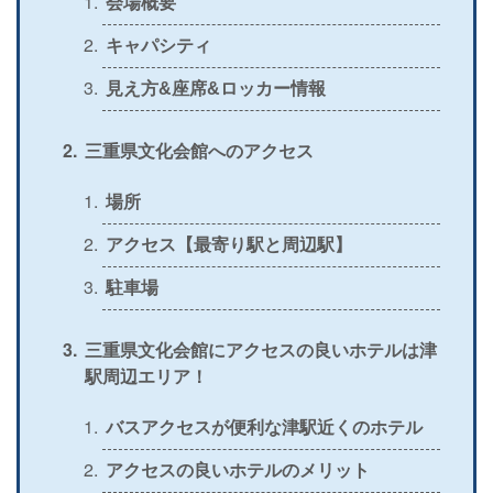
会場概要
＞
公式
〇
〇
〇
〇
キャパシティ
＞
公式
〇
×
×
×
見え方&座席&ロッカー情報
＞
公式
△
〇
〇
×
三重県文化会館へのアクセス
＞
公式
〇
×
〇
×
＞
場所
公式
〇
×
×
×
アクセス【最寄り駅と周辺駅】
＞
公式
〇
〇
×
〇
駐車場
＞
公式
〇
〇
〇
〇
＞
公式
×
〇
×
〇
三重県文化会館にアクセスの良いホテルは津
駅周辺エリア！
＞
公式
×
〇
×
×
＞
バスアクセスが便利な津駅近くのホテル
公式
〇
〇
×
〇
アクセスの良いホテルのメリット
＞
公式
×
〇
×
×