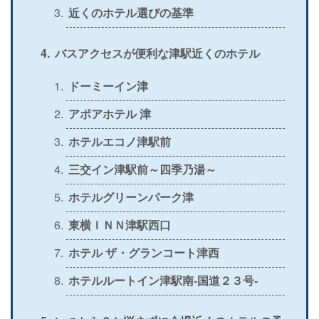
近くのホテル選びの基準
＞
公式
〇
×
〇
×
バスアクセスが便利な津駅近くのホテル
ドーミーイン津
アポアホテル 津
ホテルエコノ津駅前
三交イン津駅前～四季乃湯～
ホテルグリーンパーク津
東横ＩＮＮ津駅西口
ホテル ザ・グランコート津西
ホテルルートイン津駅南‐国道２３号‐