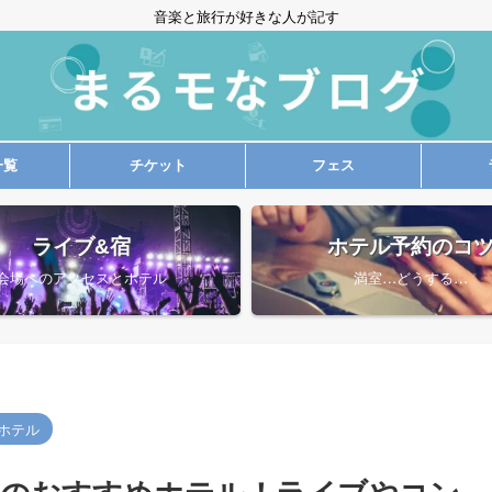
音楽と旅行が好きな人が記す
一覧
チケット
フェス
ライブ&宿
ホテル予約のコ
会場へのアクセスとホテル
満室…どうする…
ホテル