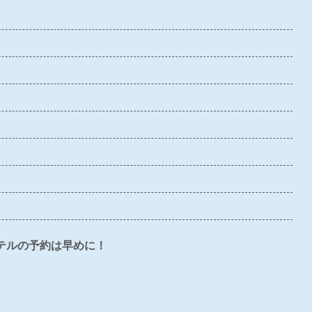
〇
×
〇
〇
〇
〇
×
×
×
△
×
〇
×
×
△
テルの予約は早めに！