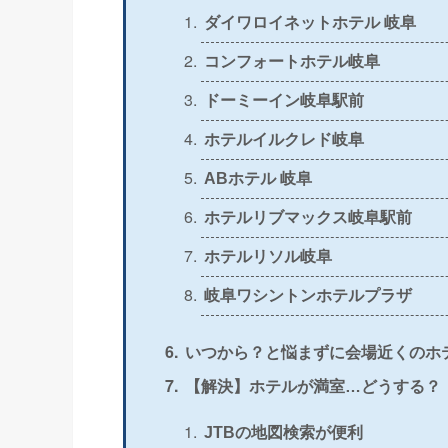
ダイワロイネットホテル 岐阜
＞
公式
〇
コンフォートホテル岐阜
ドーミーイン岐阜駅前
＞
公式
×
ホテルイルクレド岐阜
＞
公式
〇
ABホテル 岐阜
ホテルリブマックス岐阜駅前
ホテルリソル岐阜
岐阜ワシントンホテルプラザ
いつから？と悩まずに会場近くのホ
【解決】ホテルが満室…どうする？
JTBの地図検索が便利