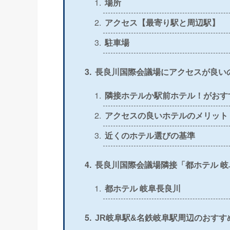
場所
アクセス【最寄り駅と周辺駅】
＞
公式
〇
駐車場
＞
公式
△
長良川国際会議場にアクセスが良い
＞
公式
〇
隣接ホテルか駅前ホテル！がおす
＞
公式
〇
アクセスの良いホテルのメリット
近くのホテル選びの基準
＞
公式
〇
長良川国際会議場隣接「都ホテル 岐
＞
公式
〇
都ホテル 岐阜長良川
＞
公式
×
JR岐阜駅&名鉄岐阜駅周辺のおすす
＞
公式
×