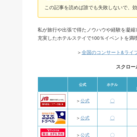
この記事を読めば誰でも失敗しないで、
私が旅行や出張で得たノウハウや経験を凝縮
充実したホテルステイで100％イベントを満
＞
全国のコンサート&ライ
スクロー
公式
ホテル
＞
公式
〇
＞
公式
〇
＞
公式
〇