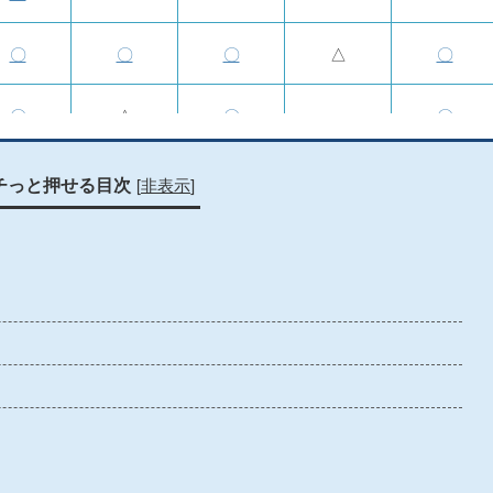
〇
〇
〇
△
〇
〇
△
〇
×
〇
〇
×
〇
〇
〇
[
非表示
]
チっと押せる目次
〇
×
〇
〇
〇
×
×
×
×
×
〇
〇
〇
△
〇
×
×
×
×
×
〇
〇
〇
×
〇