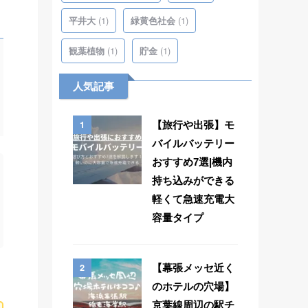
(1)
(1)
平井大
緑黄色社会
(1)
(1)
観葉植物
貯金
人気記事
1
【旅行や出張】モ
バイルバッテリー
おすすめ7選|機内
持ち込みができる
軽くて急速充電大
容量タイプ
2
【幕張メッセ近く
のホテルの穴場】
京葉線周辺の駅チ