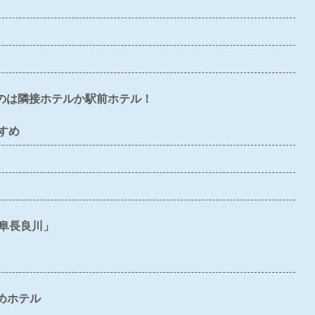
×
×
×
×
×
〇
〇
×
×
×
のは隣接ホテルか駅前ホテル！
×
〇
×
×
×
すめ
×
×
×
×
×
〇
×
〇
〇
〇
阜長良川」
〇
〇
〇
〇
〇
〇
×
〇
〇
〇
めホテル
〇
×
×
×
△