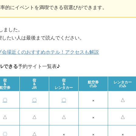
効率的にイベントを満喫できる宿選びができます。
しました。
喫したい人は最後まで読んでください。
ブ会場近くのおすすめホテル！アクセスも解説
ルできる
予約サイト一覧表♪
宿
宿
宿
航空券
レンタカー
&
&
&
のみ
のみ
航空券
JR
レンタカー
〇
〇
〇
×
△
△
△
△
×
△
〇
△
×
×
×