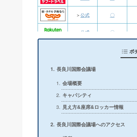
＞
公式
〇
＞
公式
〇
＞
公式
〇
ポ
＞
公式
〇
長良川国際会議場
＞
公式
〇
会場概要
キャパシティ
＞
公式
〇
見え方&座席&ロッカー情報
＞
公式
〇
長良川国際会議場へのアクセス
＞
公式
〇