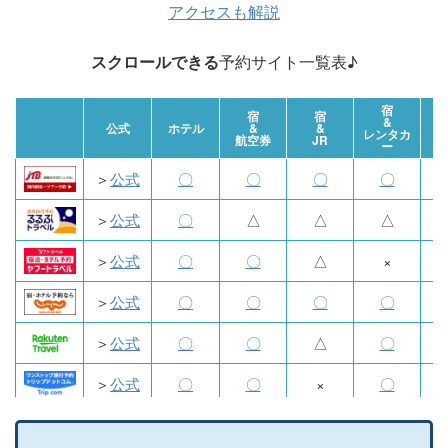
アクセスも解説
スクロールできる
予約サイト一覧表♪
宿
宿
宿
&
航
公式
ホテル
&
&
レンタカ
航空券
JR
ー
＞
公式
〇
〇
〇
〇
＞
公式
〇
△
△
△
＞
公式
〇
〇
△
×
＞
公式
〇
〇
〇
〇
＞
公式
〇
〇
△
〇
＞
公式
〇
〇
×
〇
＞
公式
〇
〇
×
〇