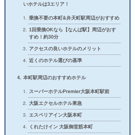
いホテルは3エリア！
＞
公式
×
〇
×
×
＞
乗換不要の本町&弁天町駅周辺がおすすめ
公式
〇
〇
×
〇
1回乗換OKなら【なんば駅】周辺がおす
＞
公式
×
〇
×
×
すめ！約30分
＞
公式
〇
×
〇
×
アクセスの良いホテルのメリット
近くのホテル選びの基準
本町駅周辺のおすすめホテル
スーパーホテルPremier大阪本町駅前
大阪エクセルホテル東急
エスペリアイン大阪本町
くれたけイン 大阪御堂筋本町