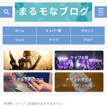
ホーム
キャパ一覧
チケット
フェス
ライブ
ブログ
フェス&宿
ライブ&宿
会場へのアクセスとホテル
会場へのアクセスとホテル
ホテル予約のコツ
チケットサイト
満室…どうする…
欲しいチケットは逃せない
HOME
>
ライブ
>
会場別のおすすめホテル
>