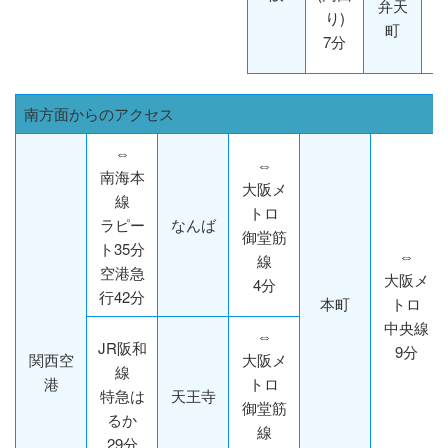
弁天
り)
町
7分
南方面からのアクセス
⇔
⇔
南海本
大阪メ
線
トロ
ラピー
なんば
御堂筋
ト35分
⇔
線
空港急
大阪メ
4分
行42分
本町
トロ
中央線
⇔
JR阪和
9分
関西空
大阪メ
線
港
トロ
特急は
天王寺
御堂筋
るか
線
29分