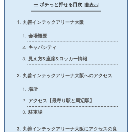
[
非表示
]
＞
公式
ポチっと押せる目次
〇
×
×
×
＞
公式
〇
〇
〇
〇
丸善インテックアリーナ大阪
＞
公式
〇
×
×
×
会場概要
＞
公式
〇
〇
〇
〇
キャパシティ
＞
公式
〇
×
×
×
見え方&座席&ロッカー情報
＞
公式
△
〇
〇
×
丸善インテックアリーナ大阪へのアクセス
＞
公式
〇
×
〇
×
＞
場所
公式
〇
×
×
×
アクセス【最寄り駅と周辺駅】
＞
公式
〇
〇
×
〇
駐車場
＞
公式
〇
〇
〇
〇
＞
公式
×
〇
×
〇
丸善インテックアリーナ大阪にアクセスの良