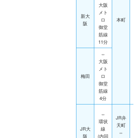
大阪
メト
新大
ロ
本町
阪
御堂
筋線
11分
⇔
大阪
メト
梅田
ロ
御堂
筋線
4分
⇔
JR弁
環状
天町
JR大
線
⇔
阪
(内回