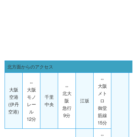
北方面からのアクセス
⇔
⇔
⇔
大阪
大阪
大阪
北大
メト
空港
モノ
千里
阪
江坂
ロ
(伊丹
レー
中央
急行
御堂
空港)
ル
9分
筋線
12分
15分
⇔