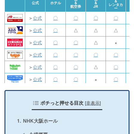
&
航
公式
ホテル
&
&
レンタカ
航空券
JR
ー
＞
公式
〇
〇
〇
〇
＞
公式
〇
△
△
△
＞
公式
〇
〇
△
×
＞
公式
〇
〇
〇
〇
＞
公式
〇
〇
△
〇
＞
公式
〇
〇
×
〇
＞
公式
〇
〇
×
〇
[
非表示
]
＞
公式
ポチっと押せる目次
〇
×
×
×
＞
公式
〇
〇
〇
〇
NHK大阪ホール
＞
公式
〇
×
×
×