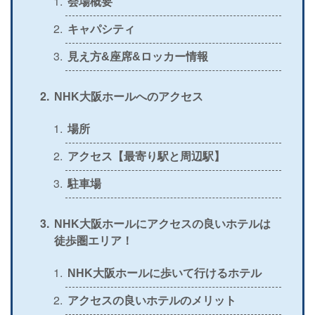
会場概要
＞
公式
〇
〇
〇
〇
キャパシティ
＞
公式
〇
×
×
×
見え方&座席&ロッカー情報
＞
公式
△
〇
〇
×
NHK大阪ホールへのアクセス
＞
公式
〇
×
〇
×
＞
場所
公式
〇
×
×
×
アクセス【最寄り駅と周辺駅】
＞
公式
〇
〇
×
〇
駐車場
＞
公式
〇
〇
〇
〇
＞
公式
×
〇
×
〇
NHK大阪ホールにアクセスの良いホテルは
徒歩圏エリア！
＞
公式
×
〇
×
×
＞
NHK大阪ホールに歩いて行けるホテル
公式
〇
〇
×
〇
アクセスの良いホテルのメリット
＞
公式
×
〇
×
×