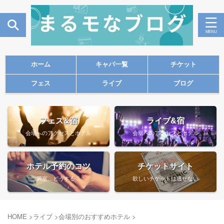
ホーム
キャパ一覧
チケット
フェス
ライブ
ブログ
フェス&宿
ライブ&宿
会場へのアクセスとホテル
会場へのアクセスとホテル
ホテル予約のコツ
チケットサイト
満室…どうする…
欲しいチケットは逃せない
HOME
>
ライブ
>
会場別のおすすめホテル
>