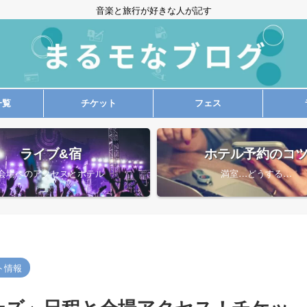
音楽と旅行が好きな人が記す
一覧
チケット
フェス
ライブ&宿
ホテル予約のコ
会場へのアクセスとホテル
満室…どうする…
ト情報