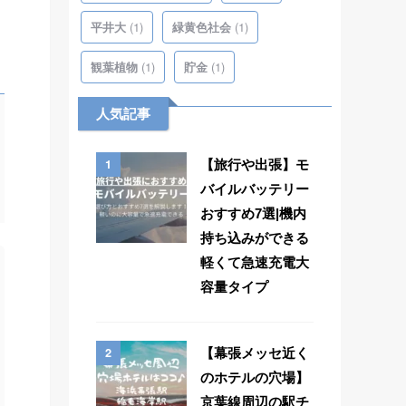
(1)
(1)
平井大
緑黄色社会
(1)
(1)
観葉植物
貯金
人気記事
1
【旅行や出張】モ
バイルバッテリー
おすすめ7選|機内
持ち込みができる
軽くて急速充電大
容量タイプ
2
【幕張メッセ近く
のホテルの穴場】
京葉線周辺の駅チ