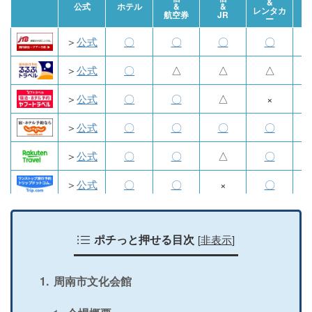
&
航
公式
ホテル
&
&
レンタカ
航空券
JR
ー
＞
公式
〇
〇
〇
〇
＞
公式
〇
△
△
△
＞
公式
〇
〇
△
×
＞
公式
〇
〇
〇
〇
＞
公式
〇
〇
△
〇
＞
公式
〇
〇
×
〇
＞
公式
〇
〇
×
〇
[
非表示
]
＞
公式
ポチっと押せる目次
〇
×
×
×
＞
公式
〇
〇
〇
〇
周南市文化会館
＞
公式
〇
×
×
×