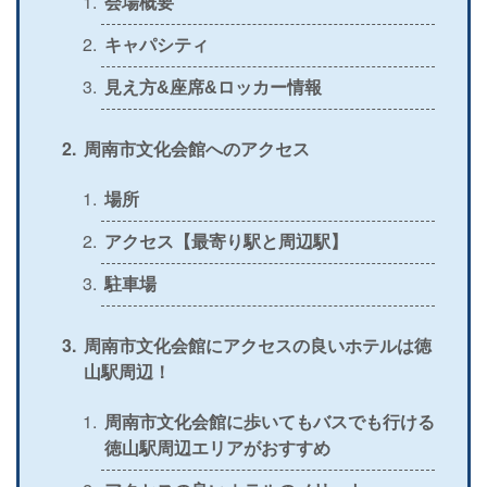
会場概要
＞
公式
〇
〇
〇
〇
キャパシティ
＞
公式
〇
×
×
×
見え方&座席&ロッカー情報
＞
公式
△
〇
〇
×
周南市文化会館へのアクセス
＞
公式
〇
×
〇
×
＞
場所
公式
〇
×
×
×
アクセス【最寄り駅と周辺駅】
＞
公式
〇
〇
×
〇
駐車場
＞
公式
〇
〇
〇
〇
＞
公式
×
〇
×
〇
周南市文化会館にアクセスの良いホテルは徳
山駅周辺！
＞
公式
×
〇
×
×
＞
周南市文化会館に歩いてもバスでも行ける
公式
〇
〇
×
〇
徳山駅周辺エリアがおすすめ
＞
公式
×
〇
×
×