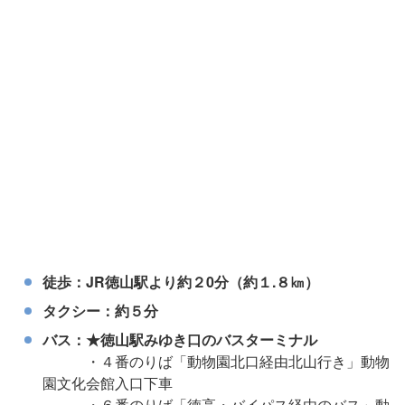
徒歩：JR徳山駅より約２0分（約１.８㎞）
タクシー：約５分
バス：★徳山駅みゆき口のバスターミナル
・４番のりば「動物園北口経由北山行き」動物
園文化会館入口下車
・６番のりば「徳高・バイパス経由のバス」動