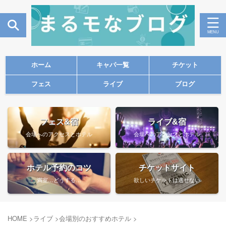
ホーム
キャパ一覧
チケット
フェス
ライブ
ブログ
フェス&宿
ライブ&宿
会場へのアクセスとホテル
会場へのアクセスとホテル
ホテル予約のコツ
チケットサイト
満室…どうする…
欲しいチケットは逃せない
HOME
>
ライブ
>
会場別のおすすめホテル
>