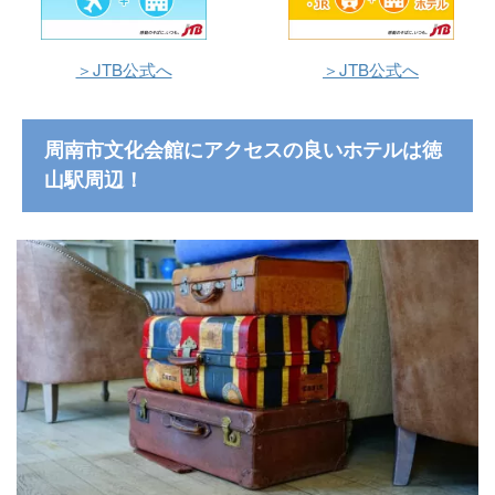
＞JTB公式へ
＞JTB公式へ
周南市文化会館にアクセスの良いホテルは徳
山駅周辺！