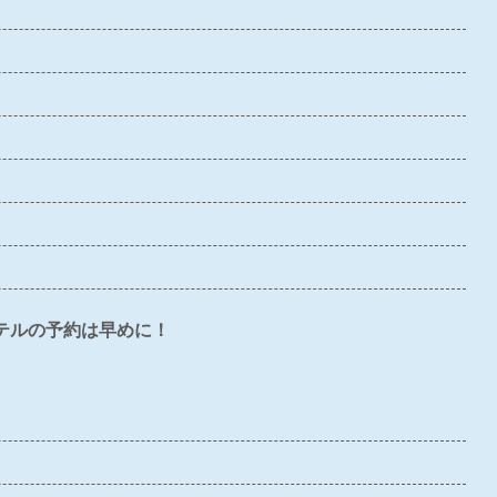
〇
×
×
×
△
〇
×
〇
〇
〇
〇
×
×
×
△
×
〇
×
×
△
テルの予約は早めに！