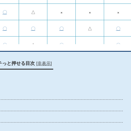
〇
△
×
×
×
〇
〇
〇
△
〇
〇
△
〇
×
〇
〇
×
〇
〇
〇
[
非表示
]
チっと押せる目次
〇
×
〇
〇
〇
×
×
×
×
×
〇
〇
〇
△
〇
×
×
×
×
×