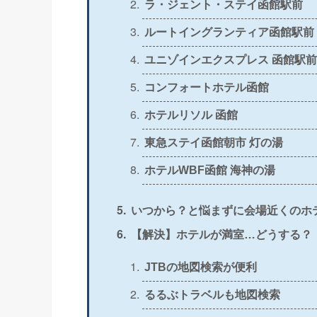
ラ・ジェント・ステイ函館駅前
＞
公式
×
ルートイングランティア函館駅前
ユニゾインエクスプレス 函館駅前
＞
公式
〇
コンフォートホテル函館
＞
公式
×
ホテルリソル 函館
東急ステイ函館朝市 灯の湯
＞
公式
〇
ホテルWBF函館 海神の湯
いつから？と悩まずに会場近くのホ
【解決】ホテルが満室…どうする？
JTBの地図検索が便利
るるぶトラベルも地図検索