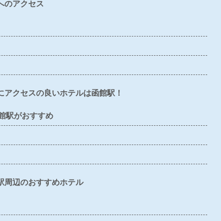
へのアクセス
〇
〇
〇
×
〇
×
×
×
×
×
〇
〇
×
×
×
にアクセスの良いホテルは函館駅！
×
〇
×
×
×
館駅がおすすめ
×
×
×
×
×
〇
×
〇
〇
〇
駅周辺のおすすめホテル
〇
〇
〇
〇
〇
〇
×
〇
〇
〇