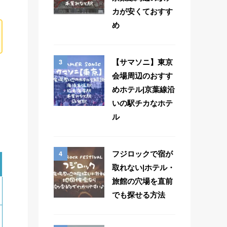
カが安くておすす
め
3
【サマソニ】東京
会場周辺のおすす
めホテル|京葉線沿
いの駅チカなホテ
ル
4
フジロックで宿が
取れない|ホテル・
旅館の穴場を直前
でも探せる方法