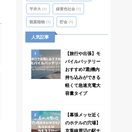
(1)
(1)
平井大
緑黄色社会
(1)
(1)
観葉植物
貯金
人気記事
1
【旅行や出張】モ
バイルバッテリー
おすすめ7選|機内
持ち込みができる
軽くて急速充電大
容量タイプ
2
【幕張メッセ近く
のホテルの穴場】
京葉線周辺の駅チ