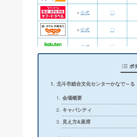
＞
公式
〇
＞
公式
〇
＞
公式
〇
＞
公式
〇
ポ
＞
公式
〇
北斗市総合文化センターかなで～る
＞
公式
〇
会場概要
キャパシティ
＞
公式
〇
見え方&座席
＞
公式
〇