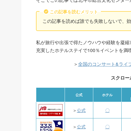
この記事を読むメリット
この記事を読めば誰でも失敗しないで、
私が旅行や出張で得たノウハウや経験を凝縮
充実したホテルステイで100％イベントを満
＞
全国のコンサート&ライ
スクロー
公式
ホテル
＞
公式
〇
＞
公式
〇