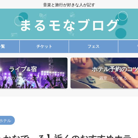
音楽と旅行が好きな人が記す
一覧
チケット
フェス
ライブ&宿
ホテル予約のコ
会場へのアクセスとホテル
満室…どうする…
ホテル