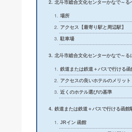
北斗市総合文化センターかなで～る
＞
公式
〇
場所
アクセス【最寄り駅と周辺駅】
＞
公式
〇
駐車場
＞
公式
△
北斗市総合文化センターかなで～る
＞
公式
〇
鉄道または鉄道＋バスで行ける函
＞
公式
〇
アクセスの良いホテルのメリット
近くのホテル選びの基準
＞
公式
〇
鉄道または鉄道＋バスで行ける函館
＞
公式
〇
JRイン 函館
＞
公式
×