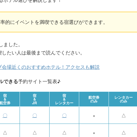
効率的にイベントを満喫できる宿選びができます。
しました。
喫したい人は最後まで読んでください。
ブ会場近くのおすすめホテル！アクセスも解説
ルできる
予約サイト一覧表♪
宿
宿
宿
航空券
レンタカー
&
&
&
のみ
のみ
航空券
JR
レンタカー
〇
〇
〇
×
△
△
△
△
×
△