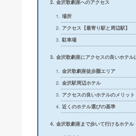
金沢歌劇座へのアクセス
＞
公式
〇
場所
アクセス【最寄り駅と周辺駅】
＞
公式
〇
駐車場
＞
公式
△
金沢歌劇座にアクセスの良いホテル
＞
公式
〇
金沢歌劇座徒歩圏エリア
＞
公式
〇
金沢駅周辺ホテル
アクセスの良いホテルのメリット
＞
公式
〇
近くのホテル選びの基準
＞
公式
〇
金沢歌劇座まで歩いて行けるホテル
＞
公式
×