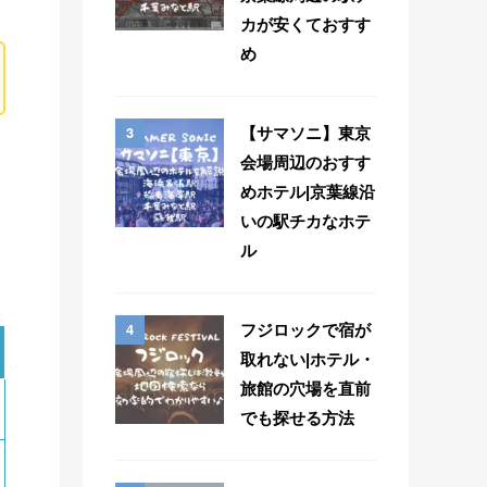
カが安くておすす
め
3
【サマソニ】東京
会場周辺のおすす
めホテル|京葉線沿
いの駅チカなホテ
ル
4
フジロックで宿が
取れない|ホテル・
旅館の穴場を直前
でも探せる方法