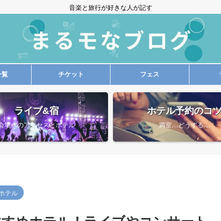
音楽と旅行が好きな人が記す
一覧
チケット
フェス
ライブ&宿
ホテル予約のコ
会場へのアクセスとホテル
満室…どうする…
ホテル