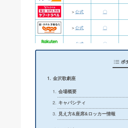
＞
公式
〇
＞
公式
〇
＞
公式
〇
＞
公式
〇
ポ
＞
公式
〇
金沢歌劇座
＞
公式
〇
会場概要
キャパシティ
＞
公式
〇
見え方&座席&ロッカー情報
＞
公式
〇