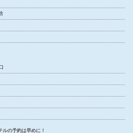
〇
×
×
×
△
坊
〇
×
〇
〇
〇
〇
×
×
×
△
×
〇
×
×
△
口
テルの予約は早めに！