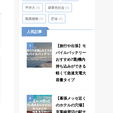
(1)
(1)
平井大
緑黄色社会
(1)
(1)
観葉植物
貯金
人気記事
1
【旅行や出張】モ
バイルバッテリー
おすすめ7選|機内
持ち込みができる
軽くて急速充電大
容量タイプ
2
【幕張メッセ近く
のホテルの穴場】
京葉線周辺の駅チ