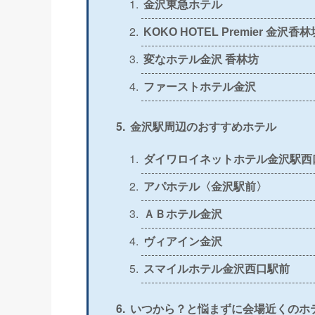
金沢東急ホテル
＞
公式
×
KOKO HOTEL Premier 金沢香林
変なホテル金沢 香林坊
＞
公式
〇
ファーストホテル金沢
＞
公式
×
金沢駅周辺のおすすめホテル
＞
公式
〇
ダイワロイネットホテル金沢駅西
アパホテル〈金沢駅前〉
ＡＢホテル金沢
ヴィアイン金沢
スマイルホテル金沢西口駅前
いつから？と悩まずに会場近くのホ