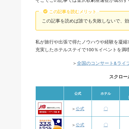
この記事を読むメリット
この記事を読めば誰でも失敗しないで、
私が旅行や出張で得たノウハウや経験を凝縮
充実したホテルステイで100％イベントを満
＞
全国のコンサート&ライ
スクロー
公式
ホテル
＞
公式
〇
＞
公式
〇