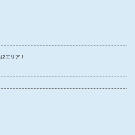
〇
〇
〇
×
〇
×
×
×
×
×
〇
〇
×
×
×
は2エリア！
×
〇
×
×
×
×
×
×
×
×
〇
×
〇
〇
〇
〇
〇
〇
〇
〇
〇
×
〇
〇
〇