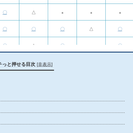
〇
△
×
×
×
〇
〇
〇
△
〇
〇
△
〇
×
〇
〇
×
〇
〇
〇
[
非表示
]
チっと押せる目次
〇
×
〇
〇
〇
×
×
×
×
×
〇
〇
〇
△
〇
×
×
×
×
×