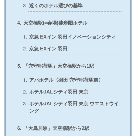
近くのホテル選びの基準
＞
公式
〇
×
〇
×
天空橋駅(=会場)徒歩圏ホテル
京急 EXイン 羽田イノベーションシティ
京急 EXイン 羽田
「穴守稲荷駅」天空橋駅から1駅
アパホテル〈羽田 穴守稲荷駅前〉
ホテルJALシティ羽田 東京
ホテルJALシティ羽田 東京 ウエストウイ
ング
「大鳥居駅」天空橋駅から2駅