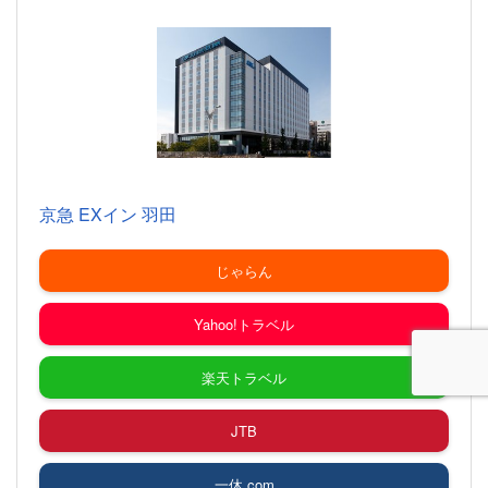
京急 EXイン 羽田
じゃらん
Yahoo!トラベル
楽天トラベル
JTB
一休.com