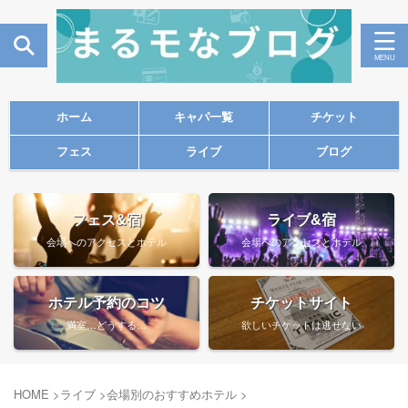
ホーム
キャパ一覧
チケット
フェス
ライブ
ブログ
フェス&宿
ライブ&宿
会場へのアクセスとホテル
会場へのアクセスとホテル
ホテル予約のコツ
チケットサイト
満室…どうする…
欲しいチケットは逃せない
HOME
>
ライブ
>
会場別のおすすめホテル
>