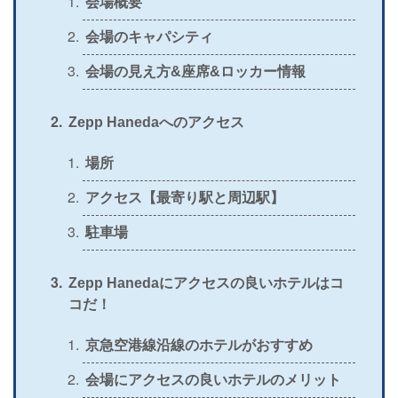
会場概要
＞
公式
〇
〇
〇
〇
会場のキャパシティ
＞
公式
〇
×
×
×
会場の見え方&座席&ロッカー情報
＞
公式
△
〇
〇
×
Zepp Hanedaへのアクセス
＞
公式
〇
×
〇
×
＞
場所
公式
〇
×
×
×
アクセス【最寄り駅と周辺駅】
＞
公式
〇
〇
×
〇
駐車場
＞
公式
〇
〇
〇
〇
＞
公式
×
〇
×
〇
Zepp Hanedaにアクセスの良いホテルはコ
コだ！
＞
公式
×
〇
×
×
＞
京急空港線沿線のホテルがおすすめ
公式
〇
〇
×
〇
会場にアクセスの良いホテルのメリット
＞
公式
×
〇
×
×