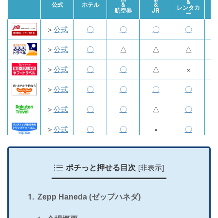
&
航
公式
ホテル
&
&
レンタカ
航空券
JR
ー
＞
公式
〇
〇
〇
〇
＞
公式
〇
△
△
△
＞
公式
〇
〇
△
×
＞
公式
〇
〇
〇
〇
＞
公式
〇
〇
△
〇
＞
公式
〇
〇
×
〇
＞
公式
〇
〇
×
〇
[
非表示
]
＞
公式
ポチっと押せる目次
〇
×
×
×
＞
公式
〇
〇
〇
〇
Zepp Haneda (ゼップハネダ)
＞
公式
〇
×
×
×