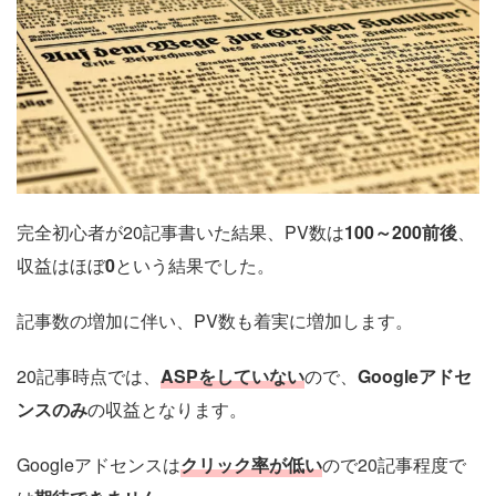
完全初心者が20記事書いた結果、PV数は
100～200前後
、
収益はほぼ
0
という結果でした。
記事数の増加に伴い、PV数も着実に増加します。
20記事時点では、
ASPをしていない
ので、
Googleアドセ
ンスのみ
の収益となります。
Googleアドセンスは
クリック率が低い
ので20記事程度で