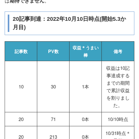
は
期待できません
。
20記事到達：2022年10月10日時点(開始5.3か
月目)
収益＊うまい
記事数
PV数
備考
棒
収益は10記
事達成する
までの期間
10
30
1本
で累計収益
を割りまし
た。
20
71
0本
10/10時点
10/31時点＊
20
213
0本