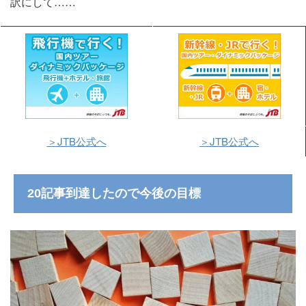
訳にして……
＞JTB公式へ
＞JTB公式へ
20記事到達したので今後の目標