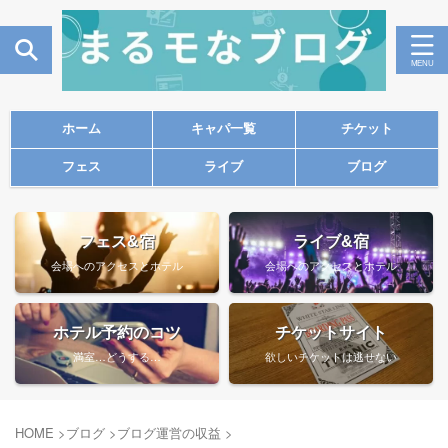
ホーム
キャパ一覧
チケット
フェス
ライブ
ブログ
フェス&宿
ライブ&宿
会場へのアクセスとホテル
会場へのアクセスとホテル
ホテル予約のコツ
チケットサイト
満室…どうする…
欲しいチケットは逃せない
HOME
>
ブログ
>
ブログ運営の収益
>