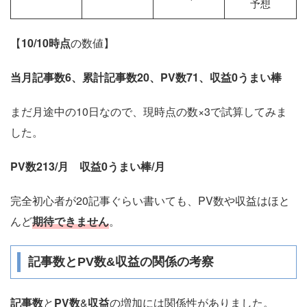
予想
【
10/10時点
の数値】
当月記事数6、累計記事数20、PV数71、収益0うまい棒
まだ月途中の10日なので、現時点の数×3で試算してみま
した。
PV数213/月 収益0うまい棒/月
完全初心者が20記事ぐらい書いても、PV数や収益はほと
んど
期待できません
。
記事数とPV数&収益の関係の考察
記事数
と
PV数
&
収益
の増加には関係性がありました。