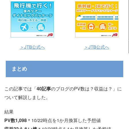
＞JTB公式へ
＞JTB公式へ
まとめ
この記事では「
40記事
のブログのPV数は？収益は？」に
ついて解説しました。
結果
PV数1,098
＊10/22時点を1か月換算した予想値
収益22うまい棒
＊10/22時点を1か月換算した予想値