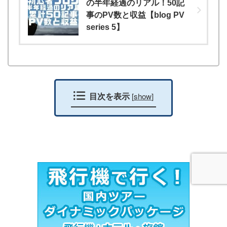
の半年経過のリアル！50記
事のPV数と収益【blog PV
series 5】
目次を表示
[
show
]