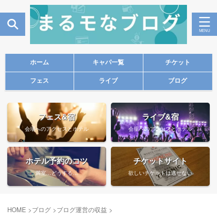
ホーム
キャパ一覧
チケット
フェス
ライブ
ブログ
フェス&宿
ライブ&宿
会場へのアクセスとホテル
会場へのアクセスとホテル
ホテル予約のコツ
チケットサイト
満室…どうする…
欲しいチケットは逃せない
HOME
>
ブログ
>
ブログ運営の収益
>