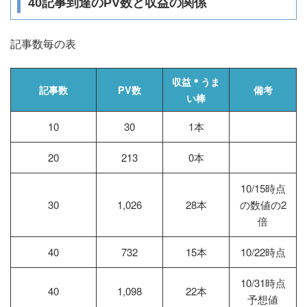
40記事到達のPV数と収益の関係
記事数毎の表
収益＊うま
記事数
PV数
備考
い棒
10
30
1本
20
213
0本
10/15時点
30
1,026
28本
の数値の2
倍
40
732
15本
10/22時点
10/31時点
40
1,098
22本
予想値