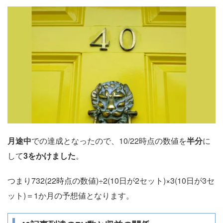
月途中
での達成となったので、10/22時点の数値を
半分
に
して
3をかけました
。
つまり732(22時点の数値)÷2(10日が2セット)×3(10日が3セ
ット)＝1か月の予想値となります。