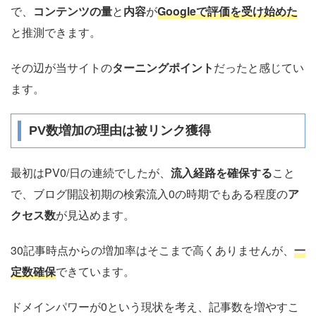
で、
コンテンツの量
と
内容
が
Googleで評価を受け始めた
と推測できます。
その辺が当サイトの
ターニングポイント
だったと感じてい
ます。
PV数増加の理由は被リンク獲得
最初はPV0/日の連続でしたが、
流入経路を確保する
こと
で、ブログ開設初期の検索流入0の時期でもある程度の
ア
クセス数
が見込めます。
30記事時点からの増加率はそこまで高くありませんが、
一
定数確保
できています。
ドメインパワーが0という現状を考え、記事数を増やすこ